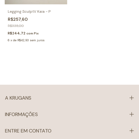
Legging SculptV Kaia - P
R$257,60
R$338,00
R$244,72
com
Pix
6
x
de
R$42,93
sem juros
A KRUGANS
INFORMAÇÕES
ENTRE EM CONTATO