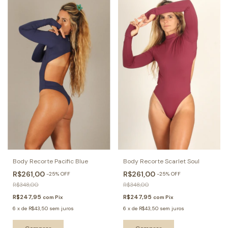
Body Recorte Pacific Blue
Body Recorte Scarlet Soul
R$261,00
R$261,00
-
25
%
OFF
-
25
%
OFF
R$348,00
R$348,00
R$247,95
R$247,95
com
Pix
com
Pix
6
x
de
R$43,50
sem juros
6
x
de
R$43,50
sem juros