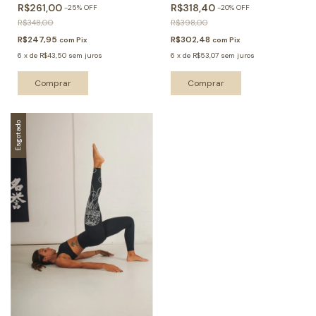
R$261,00
R$318,40
-
25
%
OFF
-
20
%
OFF
R$348,00
R$398,00
R$247,95
R$302,48
com
Pix
com
Pix
6
x
de
R$43,50
sem juros
6
x
de
R$53,07
sem juros
Comprar
Comprar
Esgotado