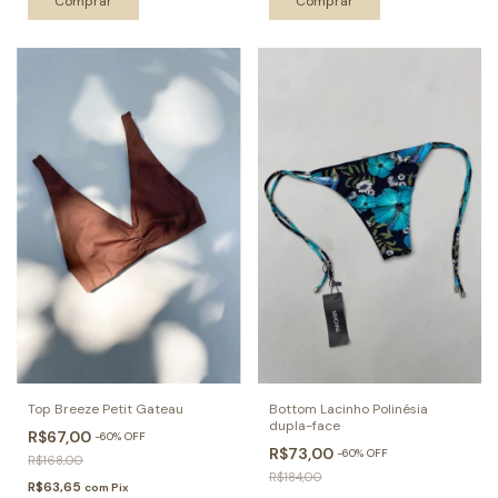
Comprar
Comprar
Top Breeze Petit Gateau
Bottom Lacinho Polinésia
dupla-face
R$67,00
-
60
%
OFF
R$73,00
-
60
%
OFF
R$168,00
R$184,00
R$63,65
com
Pix