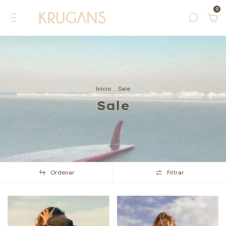
0
Início
.
Sale
Sale
Ordenar
Filtrar