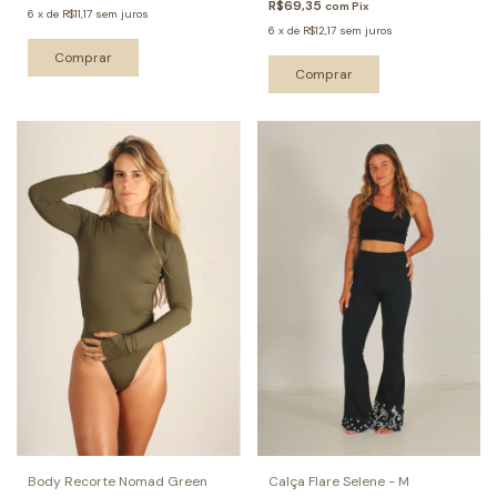
R$69,35
com
Pix
6
x
de
R$11,17
sem juros
6
x
de
R$12,17
sem juros
Comprar
Comprar
Body Recorte Nomad Green
Calça Flare Selene - M