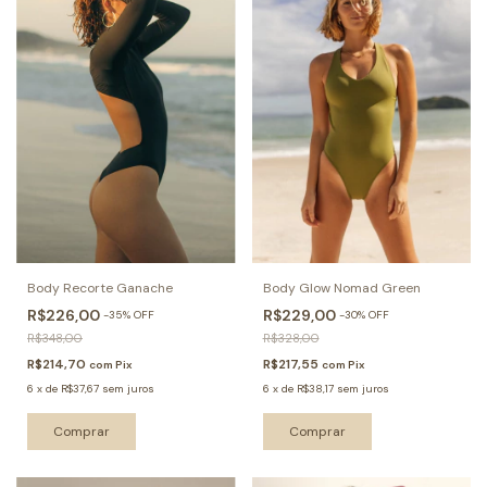
Body Recorte Ganache
Body Glow Nomad Green
R$226,00
R$229,00
-
35
%
OFF
-
30
%
OFF
R$348,00
R$328,00
R$214,70
R$217,55
com
Pix
com
Pix
6
x
de
R$37,67
sem juros
6
x
de
R$38,17
sem juros
Comprar
Comprar