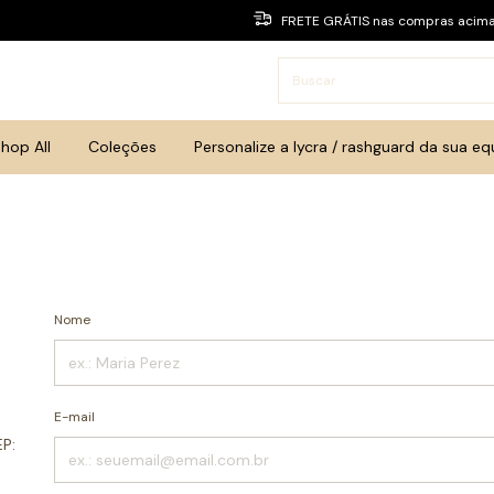
FRETE GRÁTIS nas compras acim
hop All
Coleções
Personalize a lycra / rashguard da sua eq
Nome
E-mail
EP: