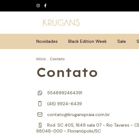
Novidades
Black Edition Week
Sale
S
Início
.
Contato
Contato
5548992464391
(48) 9924-6439
contato@kruganspraia.com.br
Rod. SC 405, 1649 sala 07 - Rio Tavares - C
88048-000 - Florianópolis/SC