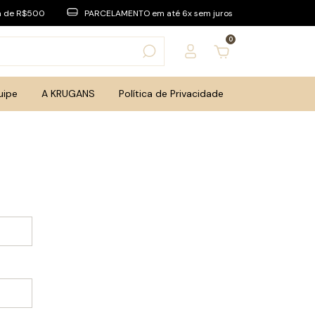
a de R$500
PARCELAMENTO em até 6x sem juros
0
uipe
A KRUGANS
Política de Privacidade