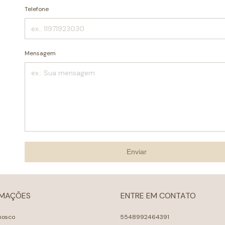
Telefone
Mensagem
Enviar
RMAÇÕES
ENTRE EM CONTATO
nosco
5548992464391