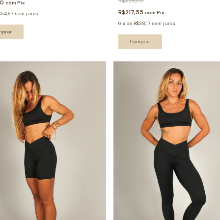
R$328,00
60
com
Pix
R$217,55
com
Pix
$54,67
sem juros
6
x
de
R$38,17
sem juros
mprar
Comprar