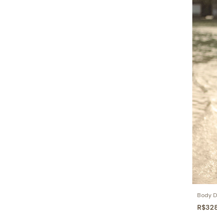
Body D
R$32