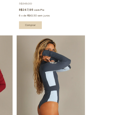
R$348,00
R$247,95
com
Pix
6
x
de
R$43,50
sem juros
Comprar