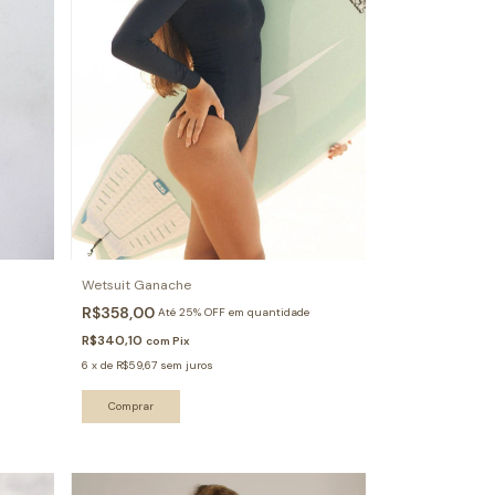
Wetsuit Ganache
R$358,00
Até 25% OFF
em quantidade
R$340,10
com
Pix
6
x
de
R$59,67
sem juros
Comprar