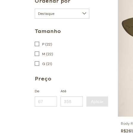
Ordenar por
Tamanho
P (22)
M (22)
G (21)
Preço
De
Até
Aplicar
Body R
R$26