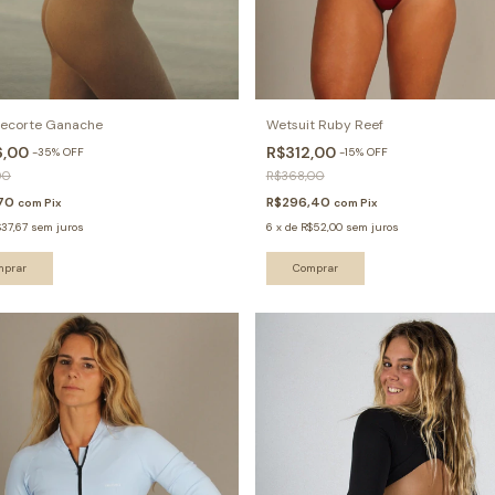
ecorte Ganache
Wetsuit Ruby Reef
6,00
R$312,00
-
35
%
OFF
-
15
%
OFF
00
R$368,00
,70
R$296,40
com
Pix
com
Pix
37,67
sem juros
6
x
de
R$52,00
sem juros
mprar
Comprar