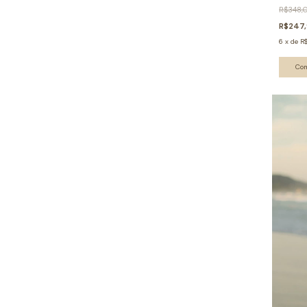
R$348,
R$247
6
x
de
R
Co