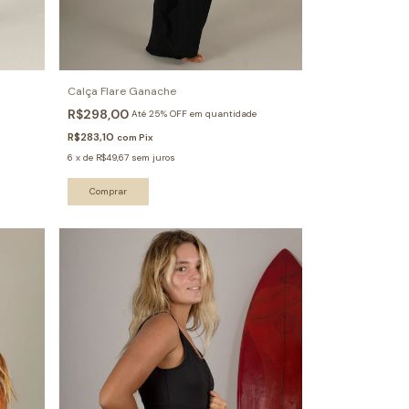
Calça Flare Ganache
R$298,00
Até 25% OFF
em quantidade
R$283,10
com
Pix
6
x
de
R$49,67
sem juros
Comprar