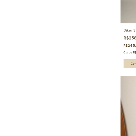
Biker 
R$25
R$245
6
x
de
R
Co