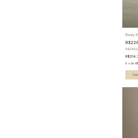
Body R
R$22
R$348,
R$214
6
x
de
R$
Co