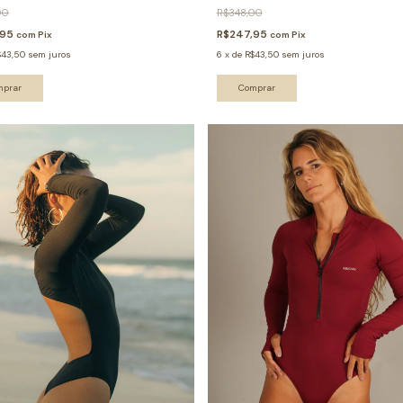
00
R$348,00
,95
R$247,95
com
Pix
com
Pix
$43,50
sem juros
6
x
de
R$43,50
sem juros
mprar
Comprar