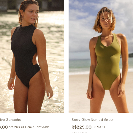
ive Ganache
Body Glow Nomad Green
8,00
R$229,00
Até 25% OFF
em quantidade
-
30
%
OFF