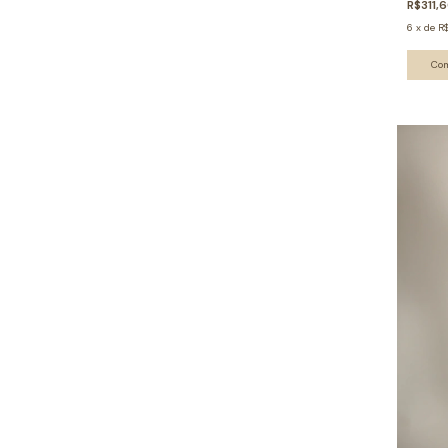
R$311,
6
x
de
R
Co