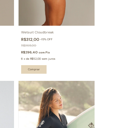
Wetsuit Cloudbreak
R$312,00
-
15
%
OFF
R$368,00
R$296,40
com
Pix
6
x
de
R$52,00
sem juros
Comprar