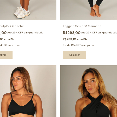
SculptV Ganache
Legging SculptV Ganache
8,00
R$298,00
Até 25% OFF
em quantidade
Até 25% OFF
em quantidade
,10
R$283,10
com
Pix
com
Pix
$43,00
sem juros
6
x
de
R$49,67
sem juros
mprar
Comprar