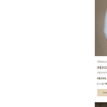
Wetsuit
R$31
R$368,
R$296
6
x
de
R
Co