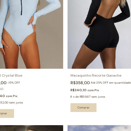
 Crystal Blue
Macaquinho Recorte Ganache
2,00
R$358,00
-
15
%
OFF
Até 25% OFF
em quantidade
00
R$340,10
com
Pix
,40
com
Pix
6
x
de
R$59,67
sem juros
$52,00
sem juros
Comprar
mprar