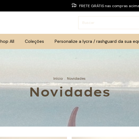
FRETE GRÁTIS nas compras acim
hop All
Coleções
Personalize a lycra / rashguard da sua eq
Início
.
Novidades
Novidades