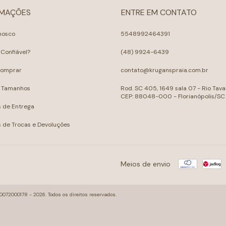
RMAÇÕES
ENTRE EM CONTATO
nosco
5548992464391
 Confiável?
(48) 9924-6439
omprar
contato@kruganspraia.com.br
e Tamanhos
Rod. SC 405, 1649 sala 07 - Rio Tava
CEP: 88048-000 - Florianópolis/SC
s de Entrega
as de Trocas e Devoluções
Meios de envio
000178 - 2026. Todos os direitos reservados.