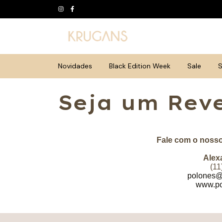
Novidades
Black Edition Week
Sale
S
Seja um Rev
Fale com o nosso
Alex
(11
polones@
www.po