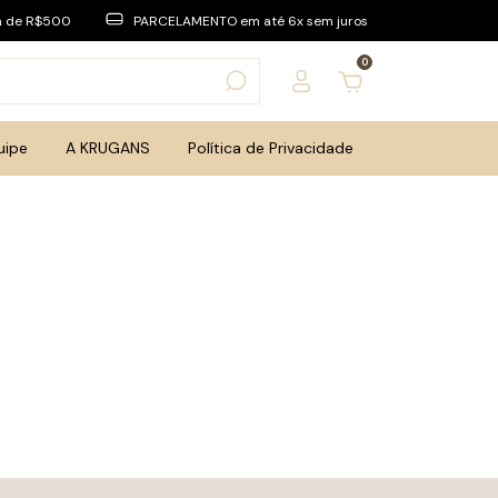
a de R$500
PARCELAMENTO em até 6x sem juros
0
uipe
A KRUGANS
Política de Privacidade