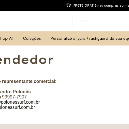
FRETE GRÁTIS nas compras acim
hop All
Coleções
Personalize a lycra / rashguard da sua eq
endedor
 representante comercial:
andre Polonês
) 99997-7907
polonessurf.com.br
lonessurf.com.br