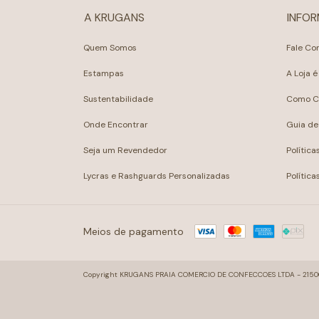
A KRUGANS
INFO
Quem Somos
Fale Co
Estampas
A Loja é
Sustentabilidade
Como C
Onde Encontrar
Guia d
Seja um Revendedor
Política
Lycras e Rashguards Personalizadas
Polític
Meios de pagamento
Copyright KRUGANS PRAIA COMERCIO DE CONFECCOES LTDA - 21500072